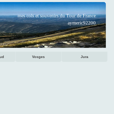
mes cols et souvenirs du Tour de France
aymeric92200
Sud
Vosges
Jura